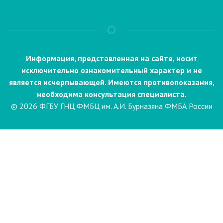
Информация, представленная на сайте, носит
исключительно ознакомительный характер и не
является исчерпывающей. Имеются противопоказания,
необходима консультация специалиста.
© 2026 ФГБУ ГНЦ ФМБЦ им. А.И. Бурназяна ФМБА России
Пациентам
Направления и услуги
Диагностика
Биопсия
Клинические лабораторные
исследования