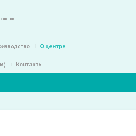
 звонок
оизводство
О центре
м)
Контакты