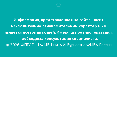
Информация, представленная на сайте, носит
исключительно ознакомительный характер и не
является исчерпывающей. Имеются противопоказания,
необходима консультация специалиста.
© 2026 ФГБУ ГНЦ ФМБЦ им. А.И. Бурназяна ФМБА России
Пациентам
Направления и услуги
Диагностика
Биопсия
Клинические лабораторные
исследования