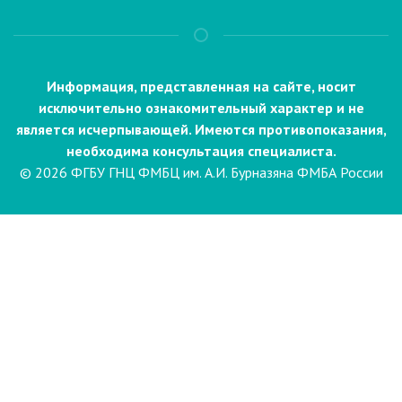
Информация, представленная на сайте, носит
исключительно ознакомительный характер и не
является исчерпывающей. Имеются противопоказания,
необходима консультация специалиста.
© 2026 ФГБУ ГНЦ ФМБЦ им. А.И. Бурназяна ФМБА России
Пациентам
Направления и услуги
Диагностика
Биопсия
Клинические лабораторные
исследования