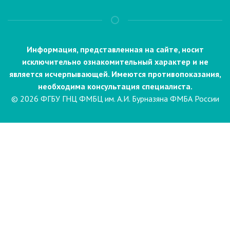
Информация, представленная на сайте, носит
исключительно ознакомительный характер и не
является исчерпывающей. Имеются противопоказания,
необходима консультация специалиста.
© 2026 ФГБУ ГНЦ ФМБЦ им. А.И. Бурназяна ФМБА России
Пациентам
Направления и услуги
Диагностика
Биопсия
Клинические лабораторные
исследования