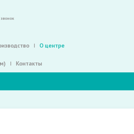
 звонок
оизводство
О центре
м)
Контакты