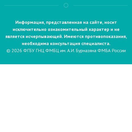
Информация, представленная на сайте, носит
исключительно ознакомительный характер и не
является исчерпывающей. Имеются противопоказания,
необходима консультация специалиста.
© 2026 ФГБУ ГНЦ ФМБЦ им. А.И. Бурназяна ФМБА России
Пациентам
Направления и услуги
Диагностика
Биопсия
Клинические лабораторные
исследования