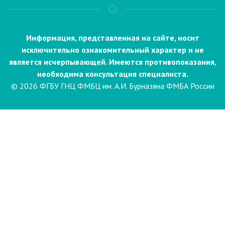
Информация, представленная на сайте, носит
исключительно ознакомительный характер и не
является исчерпывающей. Имеются противопоказания,
необходима консультация специалиста.
© 2026 ФГБУ ГНЦ ФМБЦ им. А.И. Бурназяна ФМБА России
Пациентам
Направления и услуги
Диагностика
Биопсия
Клинические лабораторные
исследования