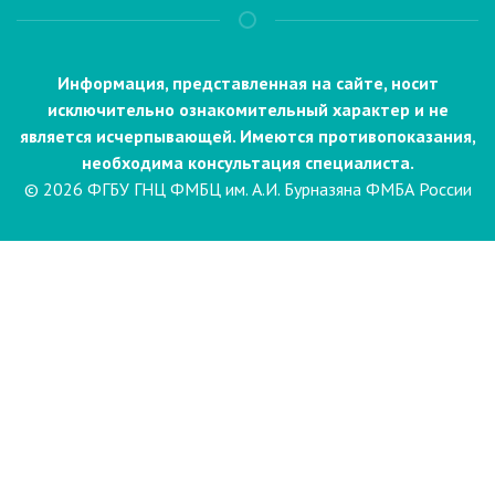
Информация, представленная на сайте, носит
исключительно ознакомительный характер и не
является исчерпывающей. Имеются противопоказания,
необходима консультация специалиста.
© 2026 ФГБУ ГНЦ ФМБЦ им. А.И. Бурназяна ФМБА России
Пациентам
Направления и услуги
Диагностика
Биопсия
Клинические лабораторные
исследования