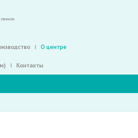
 звонок
оизводство
О центре
м)
Контакты