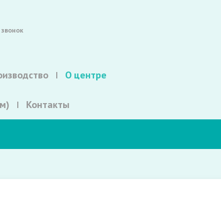
 звонок
оизводство
О центре
м)
Контакты