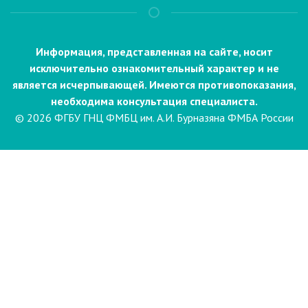
Информация, представленная на сайте, носит
исключительно ознакомительный характер и не
является исчерпывающей. Имеются противопоказания,
необходима консультация специалиста.
© 2026 ФГБУ ГНЦ ФМБЦ им. А.И. Бурназяна ФМБА России
Пациентам
Направления и услуги
Диагностика
Биопсия
Клинические лабораторные
исследования