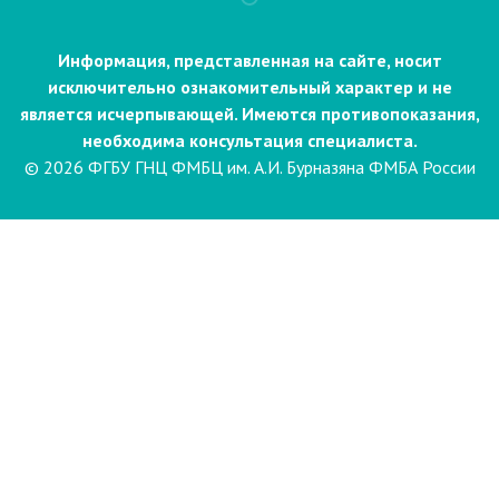
Информация, представленная на сайте, носит
исключительно ознакомительный характер и не
является исчерпывающей. Имеются противопоказания,
необходима консультация специалиста.
© 2026 ФГБУ ГНЦ ФМБЦ им. А.И. Бурназяна ФМБА России
Пациентам
Направления и услуги
Диагностика
Биопсия
Клинические лабораторные
исследования
Компьютерная
электроэнцефалография сна и