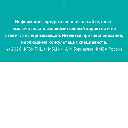
Информация, представленная на сайте, носит
исключительно ознакомительный характер и не
является исчерпывающей. Имеются противопоказания,
необходима консультация специалиста.
© 2026 ФГБУ ГНЦ ФМБЦ им. А.И. Бурназяна ФМБА России
Пациентам
Направления и услуги
Диагностика
Биопсия
Клинические лабораторные
исследования