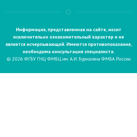
Информация, представленная на сайте, носит
исключительно ознакомительный характер и не
является исчерпывающей. Имеются противопоказания,
необходима консультация специалиста.
© 2026 ФГБУ ГНЦ ФМБЦ им. А.И. Бурназяна ФМБА России
Пациентам
Направления и услуги
Диагностика
Биопсия
Клинические лабораторные
исследования