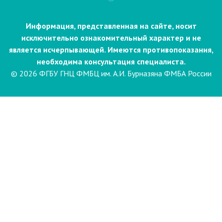
Информация, представленная на сайте, носит
исключительно ознакомительный характер и не
является исчерпывающей. Имеются противопоказания,
необходима консультация специалиста.
© 2026 ФГБУ ГНЦ ФМБЦ им. А.И. Бурназяна ФМБА России
Пациентам
Направления и услуги
Диагностика
Биопсия
Клинические лабораторные
исследования
Компьютерная