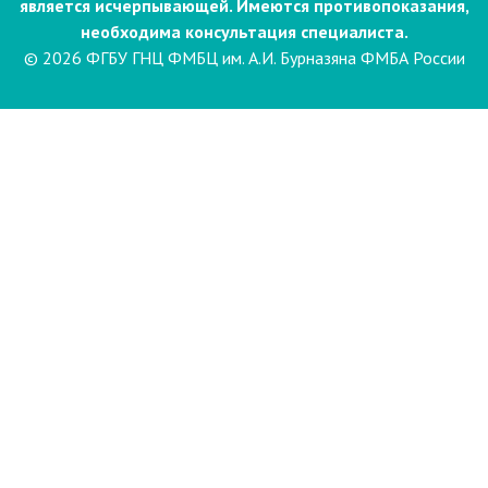
является исчерпывающей. Имеются противопоказания,
необходима консультация специалиста.
© 2026 ФГБУ ГНЦ ФМБЦ им. А.И. Бурназяна ФМБА России
Пациентам
Направления и услуги
Диагностика
Биопсия
Клинические лабораторные
исследования
Компьютерная
электроэнцефалография сна и
бодрствования с видеомониторингом
(ЭЭГ)
Лаборатория психофизиологического