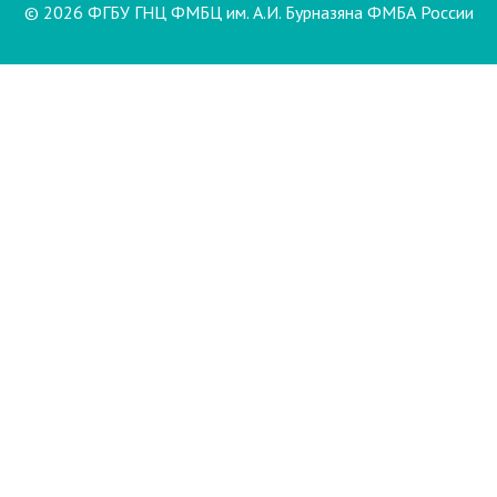
© 2026 ФГБУ ГНЦ ФМБЦ им. А.И. Бурназяна ФМБА России
Пациентам
Направления и услуги
Диагностика
Биопсия
Клинические лабораторные
исследования
Компьютерная
электроэнцефалография сна и
бодрствования с видеомониторингом
(ЭЭГ)
Лаборатория психофизиологического
обследования
Маммография