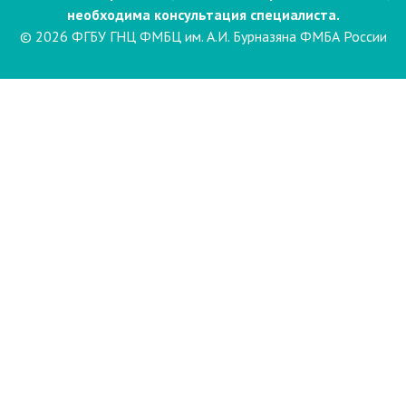
необходима консультация специалиста.
© 2026 ФГБУ ГНЦ ФМБЦ им. А.И. Бурназяна ФМБА России
Пациентам
Направления и услуги
Диагностика
Биопсия
Клинические лабораторные
исследования
Компьютерная
электроэнцефалография сна и
бодрствования с видеомониторингом
(ЭЭГ)
Лаборатория психофизиологического
обследования