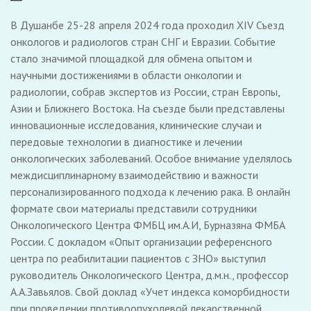
В Душанбе 25-28 апреля 2024 года проходил XIV Съезд
онкологов и радиологов стран СНГ и Евразии. Событие
стало значимой площадкой для обмена опытом и
научными достижениями в области онкологии и
радиологии, собрав экспертов из России, стран Европы,
Азии и Ближнего Востока. На съезде были представлены
инновационные исследования, клинические случаи и
передовые технологии в диагностике и лечении
онкологических заболеваний. Особое внимание уделялось
междисциплинарному взаимодействию и важности
персонализированного подхода к лечению рака. В онлайн
формате свои материалы представили сотрудники
Онкологического Центра ФМБЦ им.А.И, Бурназяна ФМБА
России. С докладом «Опыт организации референсного
центра по реабилитации пациентов с ЗНО» выступил
руководитель Онкологического Центра, д.м.н., профессор
А.А.Завьялов. Свой доклад «Учет индекса коморбидности
при проведении противоопухолевой лекарственной