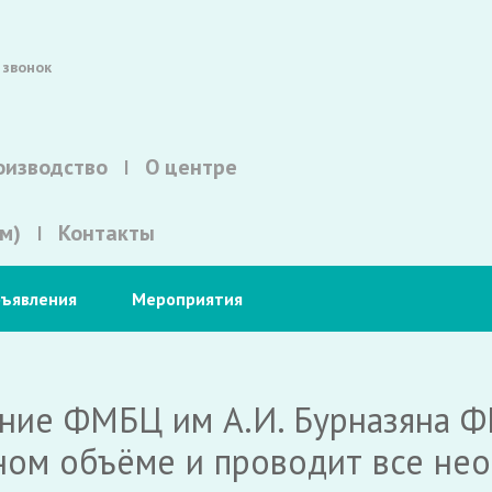
 звонок
оизводство
О центре
м)
Контакты
ъявления
Мероприятия
ние ФМБЦ им А.И. Бурназяна 
лном объёме и проводит все не