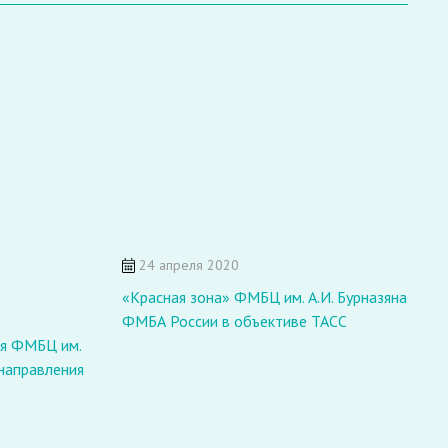
24 апреля 2020
«Красная зона» ФМБЦ им. А.И. Бурназяна
Х
ю
ФМБА России в объективе ТАСС
Ф
ия ФМБЦ им.
т
 направления