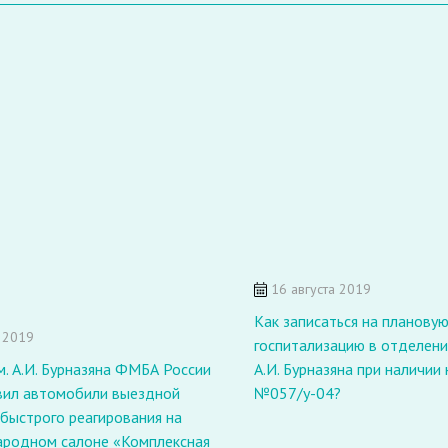
16 августа 2019
Как записаться на планову
 2019
госпитализацию в отделен
. А.И. Бурназяна ФМБА России
А.И. Бурназяна при наличии
вил автомобили выездной
№057/у-04?
быстрого реагирования на
родном салоне «Комплексная