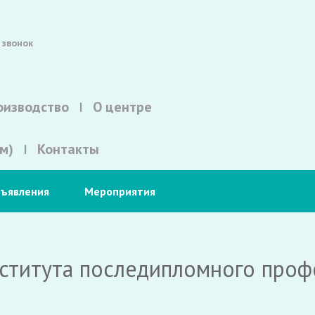
 звонок
оизводство
О центре
м)
Контакты
ъявления
Мероприятия
нститута последипломного проф