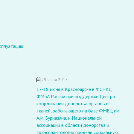
ксплуатацию
О
С
С
29 июня 2017
17-18 июня в Красноярске в ФСНКЦ
ФМБА России при поддержке Центра
координации донорства органов и
тканей, работающего на базе ФМБЦ им.
А.И. Бурназяна, и Национальной
ассоциации в области донорства и
трансплантологии провели социальную