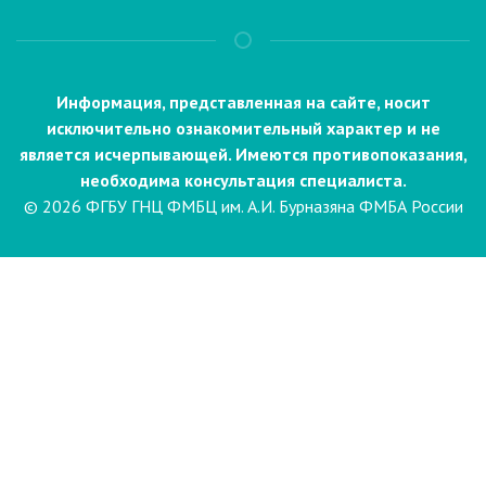
Информация, представленная на сайте, носит
исключительно ознакомительный характер и не
является исчерпывающей. Имеются противопоказания,
необходима консультация специалиста.
© 2026 ФГБУ ГНЦ ФМБЦ им. А.И. Бурназяна ФМБА России
Пациентам
Направления и услуги
Диагностика
Биопсия
Клинические лабораторные
исследования