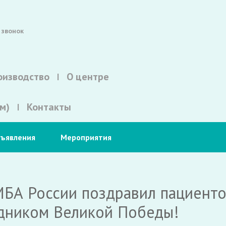
 звонок
оизводство
О центре
м)
Контакты
ъявления
Мероприятия
МБА России поздравил пациенто
здником Великой Победы!