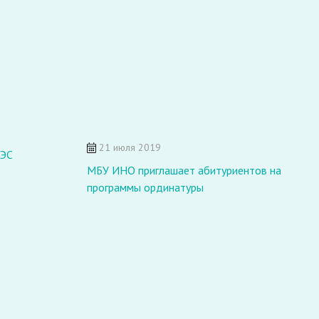
21 июля 2019
АЭС
МБУ ИНО приглашает абитуриентов на
программы ординатуры
З
«
г
б
с