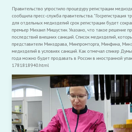
Правительство упростило процедуру регистрации медизде
сообщила пресс-служба правительства. "Госрегистрация тр
для отдельных медизделий срок регистрации будет сокращ
премьер Михаил Мишустин. Указано, что такое решение п
последствий внешних санкций. Список медизделий, котор
представители Минздрава, Минпромторга, Минфина, Минэ
медизделий в условиях санкций. Как отмечал спикер Дум
года можно будет продавать в России в иностранной упако
1781818940.html