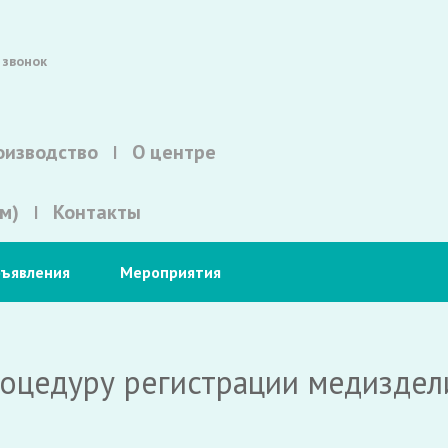
 звонок
оизводство
О центре
м)
Контакты
ъявления
Мероприятия
роцедуру регистрации медиздел