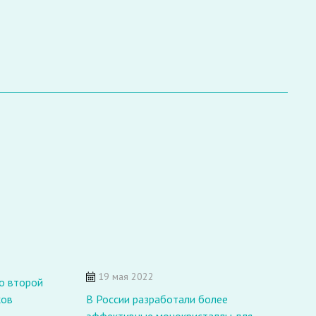
19 мая 2022
о второй
ков
В России разработали более
"