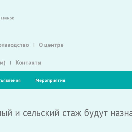
 звонок
оизводство
О центре
м)
Контакты
ъявления
Мероприятия
ный и сельский стаж будут назн