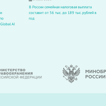
В России семейная налоговая выплата
Ч
ги
составит от 56 тыс. до 189 тыс. рублей в
O
по
год
3
Global AI