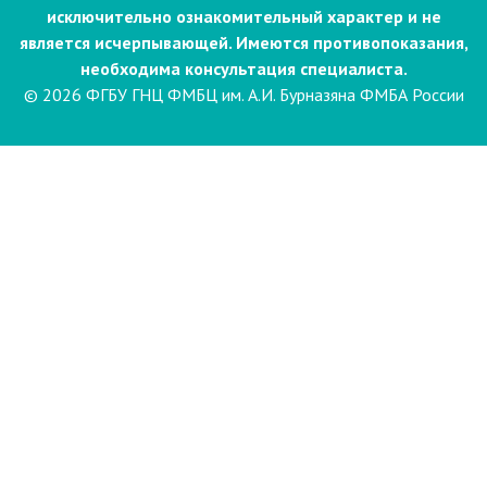
исключительно ознакомительный характер и не
является исчерпывающей. Имеются противопоказания,
необходима консультация специалиста.
© 2026 ФГБУ ГНЦ ФМБЦ им. А.И. Бурназяна ФМБА России
Пациентам
Направления и услуги
Диагностика
Биопсия
Клинические лабораторные
исследования
Компьютерная
электроэнцефалография сна и
бодрствования с видеомониторингом
(ЭЭГ)
Лаборатория психофизиологического