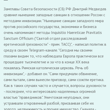
Замглавы Совета безопасности (СБ) РФ Дмитрий Медведев
сравнил нынешние западные санкции в отношении России с
методами инквизиции. "Нынешние санкции западного мира
против российского государства, экономики и бизнеса
очень напоминают методы Inquisitio Haereticae Pravitatis
Sanctum Officium ("Святой отдел расследований
еретической греховности" - прим. ТАСС)", - написал политик в
среду в своем Telegram-канале. "Сегодня мы своими
глазами видим то, что наблюдала Европа практически все
прошедшее тысячелетие и за что в конце XX века
покаялась Римская католическая церковь. Речь об
инквизиции", - добавил он. "Сами придумали обвинение,
сами пытали, сами вынесли приговор, сами сожгли еретика.
Как в таких случаях часто и случается, вопросы духовности
- последнее, что интересовало наделенных огромной
властью "праведников". Уничтожая неугодных, они
устраивали откровенный разбой, присваивая себе их
золото, недвижимость и прочее имущество. Сначала -