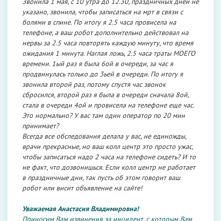
Звонила 1 мая, с 10 утра до 12.30, праздничных дней не
указано, звонила, чтобы записаться на мрт в связи с
болями в спине. По итогу я 2.5 часа провисела на
телефоне, а ваш робот дополнительно действовал на
нервы за 2.5 часа повторять каждую минуту, что время
ожидания 1 минута. Наглая ложь, 2.5 часа траты МОЕГО
времени. 1ый раз я была 6ой в очереди, за час я
продвинулась только до 3ьей в очереди. По итогу я
звонила второй раз, потому спустя час звонок
сбросился, второй раз я была в очереди сначала 8ой,
стала в очереди 4ой и провисела на телефоне еще час.
Это нормально? У вас там один оператор по 20 мин
принимает?
Всегда все обследования делала у вас, не единожды,
врачи прекрасные, но ваш колл центр это просто ужас,
чтобы записаться надо 2 часа на телефоне сидеть? И то
не факт, что дозвонишься. Если колл центр не работает
в праздничные дни, так пусть об этом говорит ваш
робот или висит объявление на сайте!
Уважаемая Анастасия Владимировна!
Приносим Вам извинения за инцидент, с которым Вам