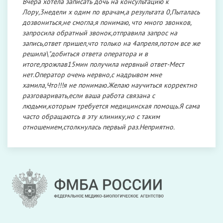
Вчера хотела записать дочь на консультацию к
Лору,3недели х одим по врачам,а результата 0,Пыталась
дозвониться,не смогла,я понимаю, что много звонков,
запросила обратный звонок,отправила запрос на
запись,ответ пришел,что только на 4апреля,потом все же
решила\"добиться ответа оператора и в
итоге,прожлав15мин получила нервный ответ-Мест
нет.Оператор очень нервно,с надрывом мне
хамила,Что!!!я не понимаю.Желаю научиться корректно
разговаривать,если ваша работа связана с
людьми,которым требуется медицинская помощь.Я сама
часто обращаютсь в эту клинику,но с таким
отношением,столкнулась первый раз.Неприятно.