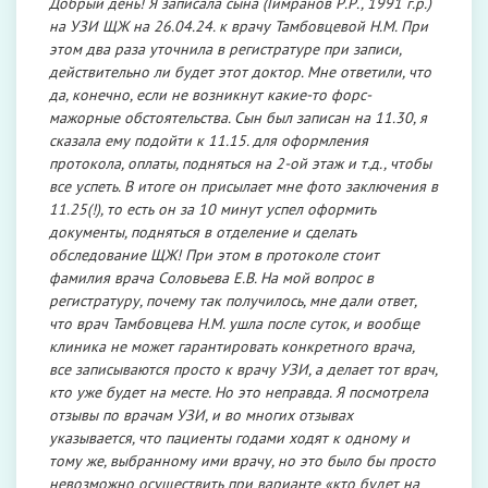
Добрый день! Я записала сына (Гимранов Р.Р., 1991 г.р.)
на УЗИ ЩЖ на 26.04.24. к врачу Тамбовцевой Н.М. При
этом два раза уточнила в регистратуре при записи,
действительно ли будет этот доктор. Мне ответили, что
да, конечно, если не возникнут какие-то форс-
мажорные обстоятельства. Сын был записан на 11.30, я
сказала ему подойти к 11.15. для оформления
протокола, оплаты, подняться на 2-ой этаж и т.д., чтобы
все успеть. В итоге он присылает мне фото заключения в
11.25(!), то есть он за 10 минут успел оформить
документы, подняться в отделение и сделать
обследование ЩЖ! При этом в протоколе стоит
фамилия врача Соловьева Е.В. На мой вопрос в
регистратуру, почему так получилось, мне дали ответ,
что врач Тамбовцева Н.М. ушла после суток, и вообще
клиника не может гарантировать конкретного врача,
все записываются просто к врачу УЗИ, а делает тот врач,
кто уже будет на месте. Но это неправда. Я посмотрела
отзывы по врачам УЗИ, и во многих отзывах
указывается, что пациенты годами ходят к одному и
тому же, выбранному ими врачу, но это было бы просто
невозможно осуществить при варианте «кто будет на