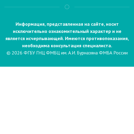
Информация, представленная на сайте, носит
исключительно ознакомительный характер и не
является исчерпывающей. Имеются противопоказания,
необходима консультация специалиста.
© 2026 ФГБУ ГНЦ ФМБЦ им. А.И. Бурназяна ФМБА России
Пациентам
Направления и услуги
Диагностика
Биопсия
Клинические лабораторные
исследования
Компьютерная